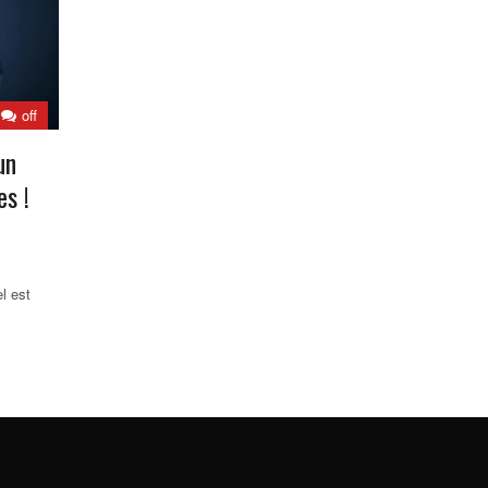
off
un
es !
l est