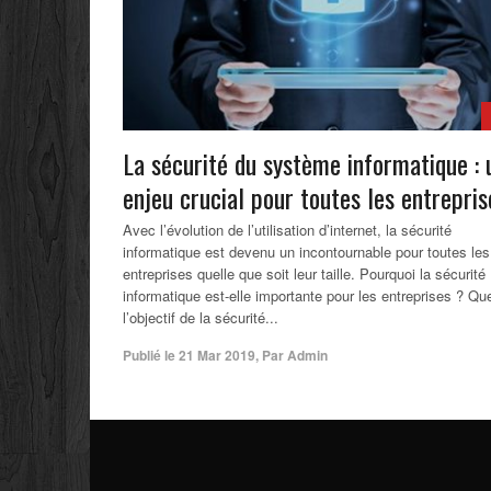
La sécurité du système informatique : 
enjeu crucial pour toutes les entrepris
Avec l’évolution de l’utilisation d’internet, la sécurité
informatique est devenu un incontournable pour toutes les
entreprises quelle que soit leur taille. Pourquoi la sécurité
informatique est-elle importante pour les entreprises ? Que
l’objectif de la sécurité...
Publié le
21 Mar 2019
,
Par
Admin