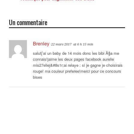
Un commentaire
Brenley
22 mars 2017
at 6 h 15 min
salutj’ai un baby de 14 mois donc les bibi Ã§a me
connais!jaime les deux pages facebook aurelie
mis27eliej&#8s1r;ai relaye : si je gagne je choisirais
rouge! ma couleur preferee!merci pour ce concours
bises