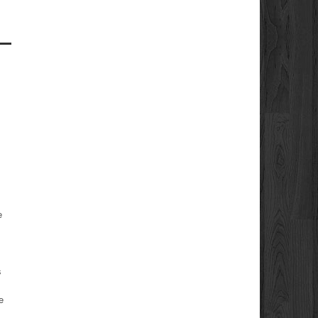
e
s
e