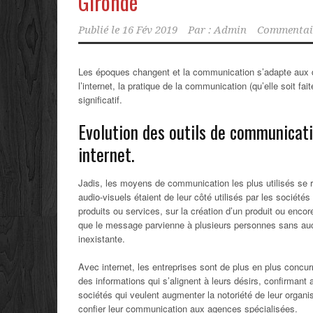
Gironde
Publié le
16 Fév 2019
Par :
Admin
Commentair
Les époques changent et la communication s’adapte aux dif
l’internet, la pratique de la communication (qu’elle soit f
significatif.
Evolution des outils de communicat
internet.
Jadis, les moyens de communication les plus utilisés se r
audio-visuels étaient de leur côté utilisés par les sociét
produits ou services, sur la création d’un produit ou enco
que le message parvienne à plusieurs personnes sans aucu
inexistante.
Avec internet, les entreprises sont de plus en plus concu
des informations qui s’alignent à leurs désirs, confirmant 
sociétés qui veulent augmenter la notoriété de leur organis
confier leur communication aux agences spécialisées.