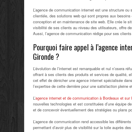
L’agence de communication internet est une structure ou so
clientèle, des solutions web qui sont propres aux besoins 
conception et en maintenance de site web. Elle crée le site
visibilité de ses clients au niveau des utilisateurs, offr
Aussi, l’agence de communication rédige pour ses clients
Pourquoi faire appel à l’agence int
Gironde ?
L’évolution de l’internet est remarquable et nul n’osera réf
offrant à ses clients des produits et services de qualité, e
cet effet de dénicher une agence internet spécialisée da
l’expertise de cette dernière pour une satisfaction pleine et
L’
agence internet et de communication à Bordeaux et sur 
nouvelles technologies et est constituées d’une équipe d
et de concevoir éventuellement des stratégies ou plans p
L’agence de communication rend accessible les différents
permettant d’avoir plus de visibilité sur la toile auprès d