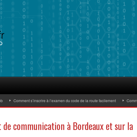
Comment s’inscrire à l’examen du code de la route facilement
Comment ide
t de communication à Bordeaux et sur la