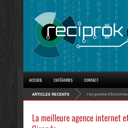
ACCUEIL
CATÉGORIES
CONTACT
ARTICLES RECENTS
8 conseils pour fidéliser avec les goodies d’Eurocompub
La meilleure agence internet e