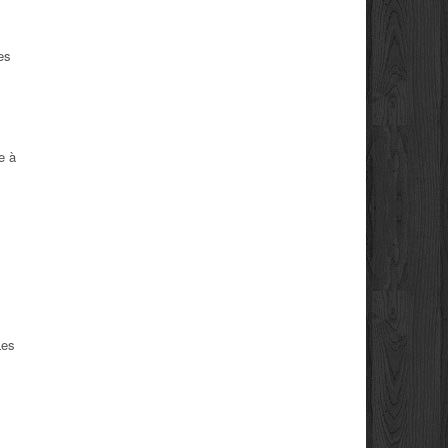
es
e à
Les