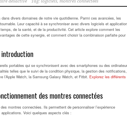
ire désactivé
Tag:
logiciels
,
montres connectées
es dans divers domaines de notre vie quotidienne. Parmi ces avancées, les
rnable. Leur capacité à se synchroniser avec divers logiciels et applicatio
temps, de la santé, et de la productivité. Cet article explore comment les
avantages de cette synergie, et comment choisir la combinaison parfaite pour
 introduction
eils portables qui se synchronisent avec des smartphones ou des ordinateu
ités telles que le suivi de la condition physique, la gestion des notifications,
ve l’Apple Watch, la Samsung Galaxy Watch, et Fitbit.
Explorez les différents
 fonctionnement des montres connectées
nt des montres connectées. Ils permettent de personnaliser l’expérience
s applications. Voici quelques aspects clés :