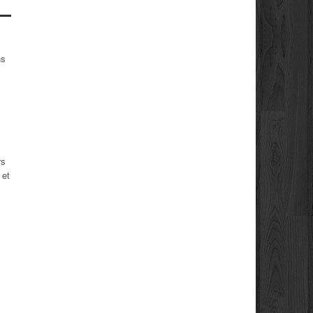
ns
rs
 et