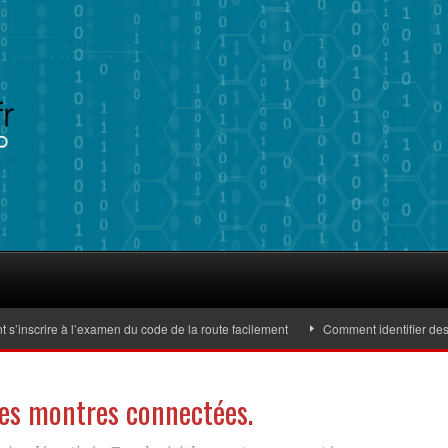
ire à l’examen du code de la route facilement
Comment identifier des batteri
 les montres connectées.