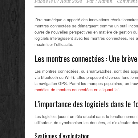
Publié le
07 Août 2024
Par :
Admin
Commenta
L’ère numérique a apporté des innovations révolutionnair
montres connectées se démarquent comme un outil incontou
ouvre de nouvelles perspectives en matière de gestion du 
logiciels interagissent avec les montres connectées, les 
maximiser l’efficacité.
Les montres connectées : Une brève
Les montres connectées, ou smartwatches, sont des appar
via Bluetooth ou Wi-Fi. Elles proposent diverses fonctionnal
la navigation GPS. Parmi les marques populaires, on trou
modèles de montres connectées en cliquant ici.
L’importance des logiciels dans le
Les logiciels jouent un rôle crucial dans le fonctionneme
utilisateur, de synchroniser les données, et d’exécuter de
Systèmes d’exploitation