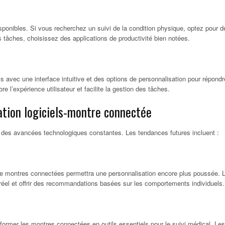
disponibles. Si vous recherchez un suivi de la condition physique, optez pour d
s tâches, choisissez des applications de productivité bien notées.
iels avec une interface intuitive et des options de personnalisation pour répondr
e l’expérience utilisateur et facilite la gestion des tâches.
ation logiciels-montre connectée
des avancées technologiques constantes. Les tendances futures incluent :
iels de montres connectées permettra une personnalisation encore plus poussée. 
réel et offrir des recommandations basées sur les comportements individuels.
former les montres connectées en outils essentiels pour le suivi médical. Les