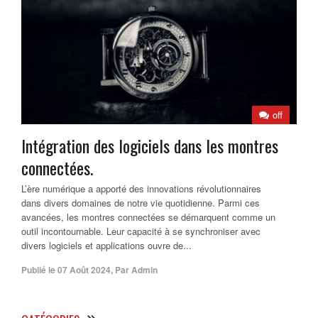
off
Intégration des logiciels dans les montres
connectées.
L’ère numérique a apporté des innovations révolutionnaires
dans divers domaines de notre vie quotidienne. Parmi ces
avancées, les montres connectées se démarquent comme un
outil incontournable. Leur capacité à se synchroniser avec
divers logiciels et applications ouvre de...
Publié le
07 Août 2024
,
Par
Admin