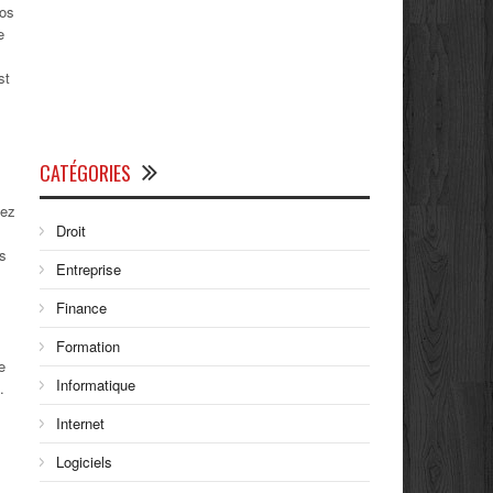
vos
e
st
CATÉGORIES
vez
Droit
es
Entreprise
Finance
Formation
e
Informatique
.
Internet
Logiciels