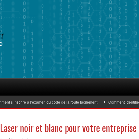
’inscrire à l’examen du code de la route facilement
Comment identifier des 
Laser noir et blanc pour votre entreprise