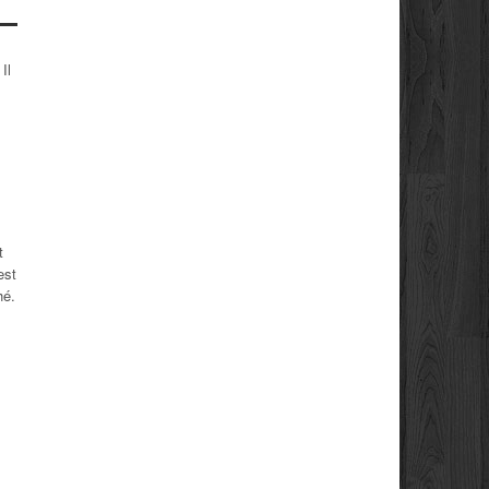
Il
t
est
hé.