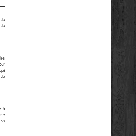
 de
 de
des
our
qui
 du
e à
èse
son