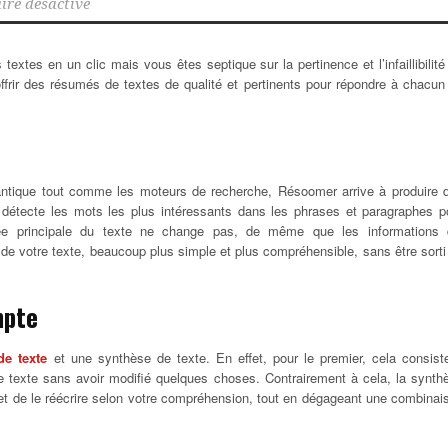
re désactivé
extes en un clic mais vous êtes septique sur la pertinence et l’infaillibilité
ffrir des résumés de textes de qualité et pertinents pour répondre à chacun
antique tout comme les moteurs de recherche, Résoomer arrive à produire 
l détecte les mots les plus intéressants dans les phrases et paragraphes p
idée principale du texte ne change pas, de même que les informations 
de votre texte, beaucoup plus simple et plus compréhensible, sans être sorti
mpte
e texte
et une synthèse de texte. En effet, pour le premier, cela consist
le texte sans avoir modifié quelques choses. Contrairement à cela, la synth
 et de le réécrire selon votre compréhension, tout en dégageant une combinai