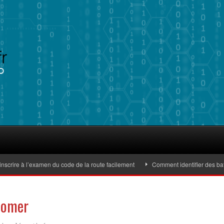
re à l’examen du code de la route facilement
Comment identifier des batteri
oomer