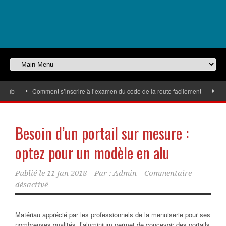
pub
Comment s’inscrire à l’examen du code de la route facilement
Comme
Besoin d’un portail sur mesure :
optez pour un modèle en alu
Publié le
11 Jan 2018
Par :
Admin
Commentaire
désactivé
Matériau apprécié par les professionnels de la menuiserie pour ses
nombreuses qualités, l’aluminium permet de concevoir des portails