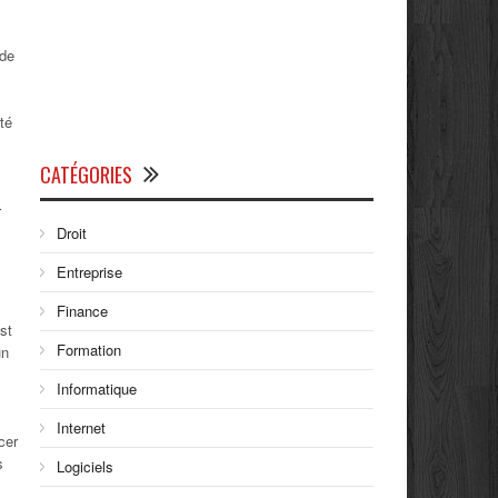
 de
té
CATÉGORIES
r
Droit
Entreprise
Finance
st
Formation
un
Informatique
Internet
cer
s
Logiciels