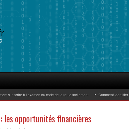
’inscrire à l’examen du code de la route facilement
Comment identifier des b
 : les opportunités financières