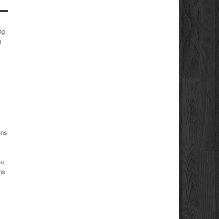
ng
g
ons
.
ou
ns