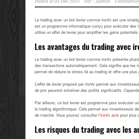
Publié le
03 Déc 2023
Par :
Admin
Commentair
Le trading avec un bot levier comme ironfx est une stratég
est un programme informatique conçu pour exécuter des tr
utilise un effet de levier pour amplifier les gains potentiels.
Les avantages du trading avec ir
Le trading avec un bot levier comme ironfx présente plusie
des transactions automatiquement. Cela signifie que les 
permet de réduire le stress lié au trading et offre une plus 
L’effet de levier proposé par ironfx permet aux investisseu
de prix peuvent entraîner des profits significatifs. Cepend
Par ailleurs, ce bot levier est programmé pour exécuter une
le trading algorithmique. Cela permet aux investisseurs de 
de marché. Vous pouvez consulter l’
ironfx avis
pour plus d
Les risques du trading avec les au