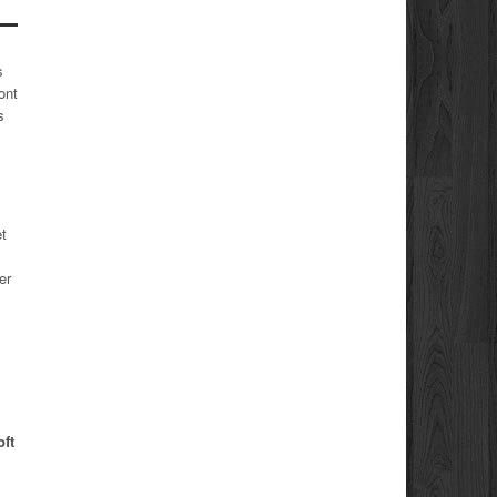
s
ont
s
et
er
oft