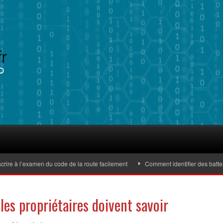
 à l’examen du code de la route facilement
Comment identifier des batteries
les propriétaires doivent savoir