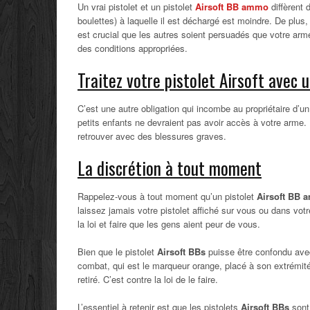
Un vrai pistolet et un pistolet
Airsoft BB
ammo
diffèrent 
boulettes) à laquelle il est déchargé est moindre. De plus,
est crucial que les autres soient persuadés que votre arme 
des conditions appropriées.
Traitez votre pistolet Airsoft avec
C’est une autre obligation qui incombe au propriétaire d’u
petits enfants ne devraient pas avoir accès à votre arme. 
retrouver avec des blessures graves.
La discrétion à tout moment
Rappelez-vous à tout moment qu’un pistolet
Airsoft BB
a
laissez jamais votre pistolet affiché sur vous ou dans v
la loi et faire que les gens aient peur de vous.
Bien que le pistolet
Airsoft BBs
puisse être confondu avec 
combat, qui est le marqueur orange, placé à son extrémité
retiré. C’est contre la loi de le faire.
L’essentiel à retenir est que les pistolets
Airsoft BBs
sont 