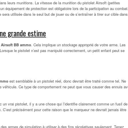
dans leurs munitions. La vitesse de la munition du pistolet Airsoft (petites
 un équipement de protection est obligatoire lors de la participation au combat.
sera utilisée dans le seul but de jouer ou de s’entraîner à tirer sur cible dans
 une grande estime
n
Airsoft BB
ammo
. Cela implique un stockage approprié de votre arme. Les
Lorsque le pistolet n’est pas manipulé correctement, un petit enfant peut se
mmo
est semblable à un pistolet réel, donc devrait être traité comme tel. Ne
otre véhicule. Ce type de comportement ne peut que vous causer des ennuis a
un vrai pistolet, il y a une chose qui l’identifie clairement comme un fusil de
. C’est précisément pour cette raison que le marqueur ne devrait jamais être
des armes de simulation à utiliser à des fins récréatives seulement. Tenez