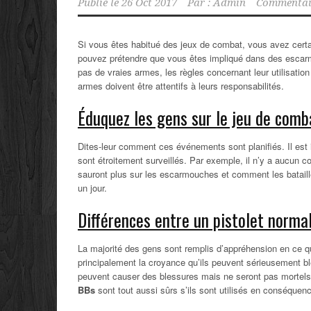
Publié le
26 Oct 2017
Par :
Admin
Commentair
Si vous êtes habitué des jeux de combat, vous avez cer
pouvez prétendre que vous êtes impliqué dans des escarm
pas de vraies armes, les règles concernant leur utilisation
armes doivent être attentifs à leurs responsabilités.
Éduquez les gens sur le jeu de comb
Dites-leur comment ces événements sont planifiés. Il est 
sont étroitement surveillés. Par exemple, il n’y a aucun 
sauront plus sur les escarmouches et comment les bataille
un jour.
Différences entre un pistolet norma
La majorité des gens sont remplis d’appréhension en ce 
principalement la croyance qu’ils peuvent sérieusement ble
peuvent causer des blessures mais ne seront pas mortels. 
BBs
sont tout aussi sûrs s’ils sont utilisés en conséquen