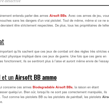
e désactivé
tainement entendu parler des armes
Airsoft BBs
. Avec ces armes de jeu, vou
ouches sans les dangers d’un vrai pistolet. Tout de même, même si ce ne s
 devraient être strictement respectées.
De plus, tous les propriétaires de telle
at
important qu’ils sachent que ces jeux de combat ont des règles très strictes 
contact physique impliqué dans ces jeux de guerre. Une fois que ces gens en
s fonctionnent, ils se sentiront plus à l’aise et auront même envie de l’essay
l et un
Airsoft BB
ammo
qui concerne ces armes
Biodegradable Airsoft BBs
,
la raison en étant
sser quelqu’un. Bien sûr, lorsqu’ils ne sont pas correctement manipulés, ils
Tout comme les pistolets BB ou les pistolets de paintball, les pistolets
Airs
ce.