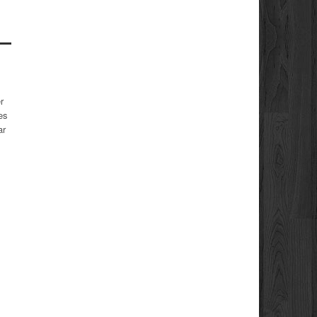
r
es
ar
,