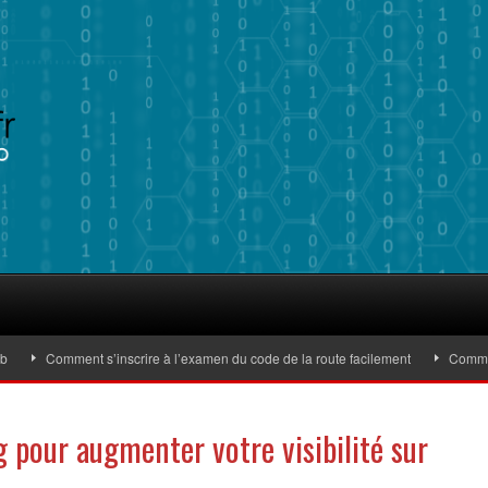
Comment s’inscrire à l’examen du code de la route facilement
Comment ide
g pour augmenter votre visibilité sur