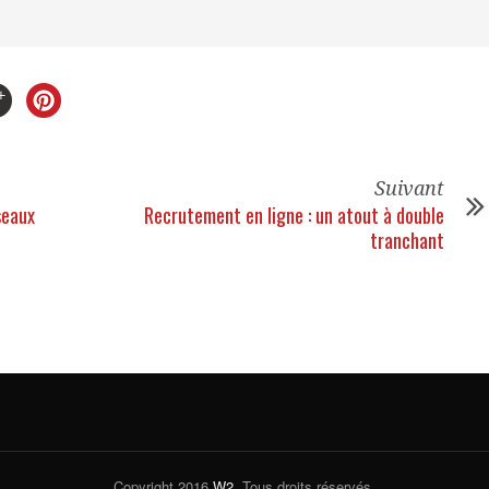
Suivant
seaux
Recrutement en ligne : un atout à double
tranchant
Copyright 2016
W2
. Tous droits réservés.