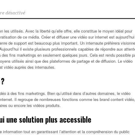
e désactivé
es utilisés. Avec la liberté qu’elle offre, elle constitue le moyen idéal pour
atisation de ce média. Créer et diffuser une vidéo sur internet est aujourd’hui
 genre de support est beaucoup plus important.
Un internaute préférera visionne
Aujourd’hui il existe plusieurs professionnels capables de répondre aux attent
 à des fins marketings en seulement quelques jours. Cela est rendu possible p
moyens utilisés ainsi que des plateformes de partage et de diffusion. Le vidéo
mat vidéo auprès des internautes.
 ?
idéo à des fins marketings. Bien qu’utilisé dans d’autres domaines, le vidéo
internet. Il regroupe de nombreuses fonctions comme les brand content vidéo
taires ou encore les vidéos produits.
i une solution plus accessible
 information tout en garantissant l’attention et la compréhension du public