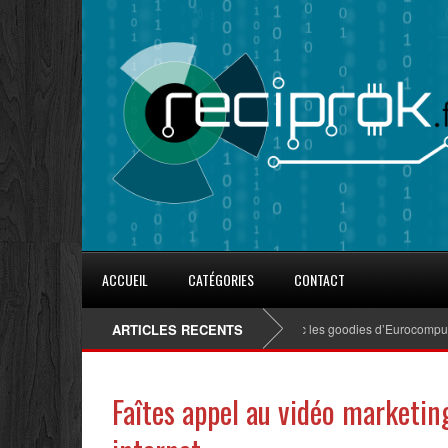
ACCUEIL
CATÉGORIES
CONTACT
ARTICLES RECENTS
8 conseils pour fidéliser avec les goodies d’Eurocompub
Faîtes appel au vidéo marketin