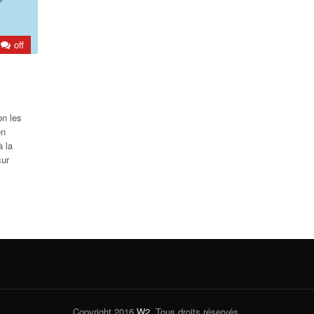
off
on les
en
à la
sur
Copyright 2016
W2
. Tous droits réservés.