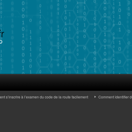
’inscrire à l’examen du code de la route facilement
Comment identifier des b