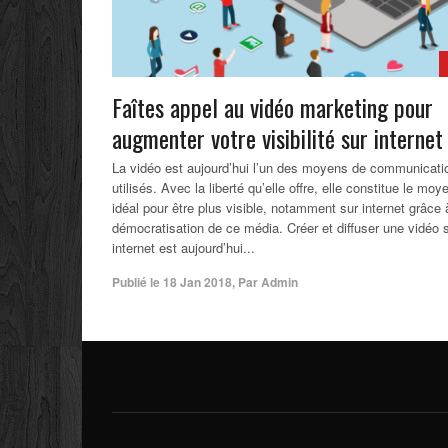
Faîtes appel au vidéo marketing pour
augmenter votre visibilité sur internet
La vidéo est aujourd’hui l’un des moyens de communicati
utilisés. Avec la liberté qu’elle offre, elle constitue le moy
idéal pour être plus visible, notamment sur internet grâce 
démocratisation de ce média. Créer et diffuser une vidéo 
internet est aujourd’hui...
Publié le
18 Jan 2018
,
Par
Admin