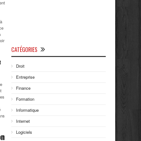
ent
 à
ce
a
oir
CATÉGORIES
e
Droit
Entreprise
ne
Finance
t
les
Formation
é
Informatique
ans
Internet
Logiciels
on