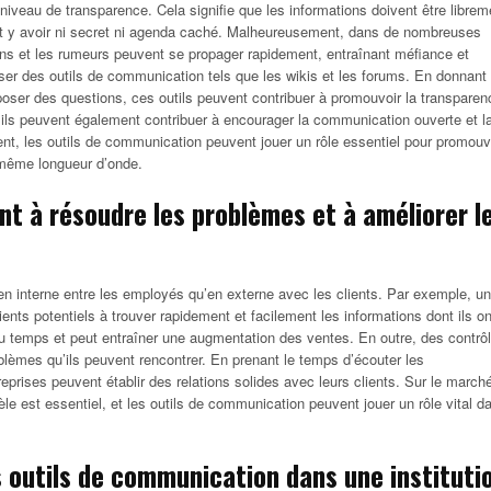
t niveau de transparence. Cela signifie que les informations doivent être librem
oit y avoir ni secret ni agenda caché. Malheureusement, dans de nombreuses
ons et les rumeurs peuvent se propager rapidement, entraînant méfiance et
ser des outils de communication tels que les wikis et les forums. En donnant
oser des questions, ces outils peuvent contribuer à promouvoir la transparen
 ils peuvent également contribuer à encourager la communication ouverte et l
nt, les outils de communication peuvent jouer un rôle essentiel pour promouv
a même longueur d’onde.
nt à résoudre les probl
è
mes et à améliorer l
 en interne entre les employés qu’en externe avec les clients. Par exemple, u
ients potentiels à trouver rapidement et facilement les informations dont ils on
 du temps et peut entraîner une augmentation des ventes. En outre, des contrô
roblèmes qu’ils peuvent rencontrer. En prenant le temps d’écouter les
prises peuvent établir des relations solides avec leurs clients. Sur le march
tèle est essentiel, et les outils de communication peuvent jouer un rôle vital d
s outils de communication dans une instituti