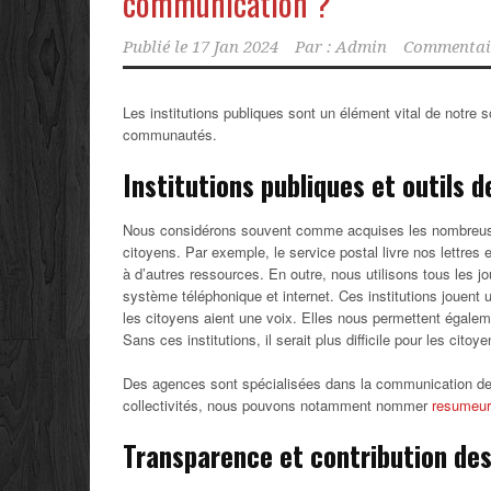
communication ?
Publié le
17 Jan 2024
Par :
Admin
Commentair
Les institutions publiques sont un élément vital de notre 
communautés.
Institutions publiques et outils
Nous considérons souvent comme acquises les nombreuses i
citoyens. Par exemple, le service postal livre nos lettres 
à d’autres ressources. En outre, nous utilisons tous les j
système téléphonique et internet. Ces institutions jouent 
les citoyens aient une voix. Elles nous permettent égalem
Sans ces institutions, il serait plus difficile pour les ci
Des agences sont spécialisées dans la communication des
collectivités, nous pouvons notamment nommer
resumeur
Transparence et contribution de