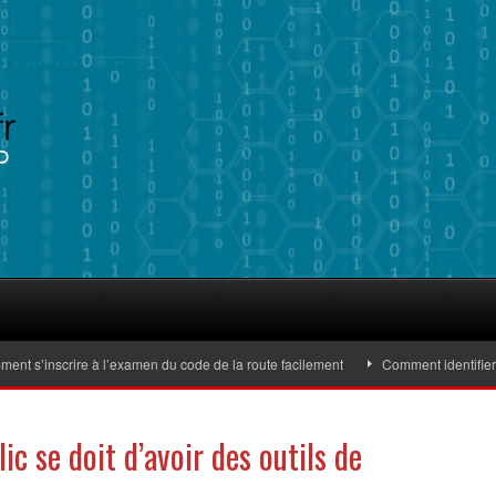
’inscrire à l’examen du code de la route facilement
Comment identifier des 
c se doit d’avoir des outils de