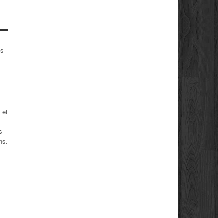
os
s
 et
s
ns.