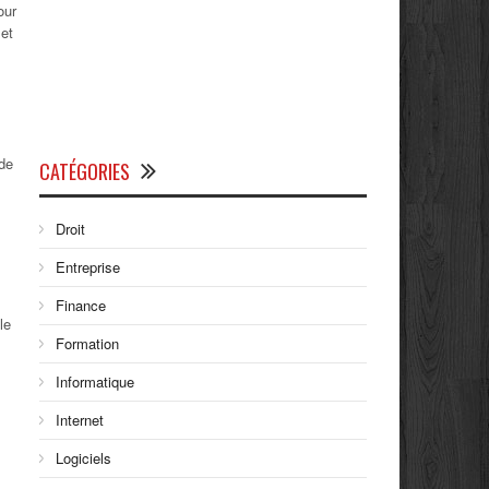
our
 et
de
CATÉGORIES
Droit
Entreprise
Finance
le
Formation
s
Informatique
Internet
Logiciels