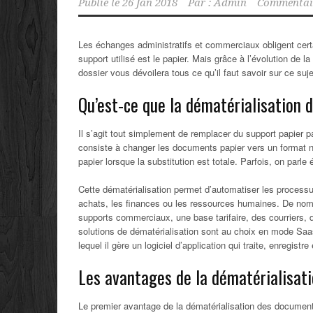
Publié le
26 Jan 2018
Par :
Admin
Commentair
Les échanges administratifs et commerciaux obligent cert
support utilisé est le papier. Mais grâce à l’évolution de l
dossier vous dévoilera tous ce qu’il faut savoir sur ce suje
Qu’est-ce que la dématérialisation
Il s’agit tout simplement de remplacer du support papier pa
consiste à changer les documents papier vers un format num
papier lorsque la substitution est totale. Parfois, on pa
Cette dématérialisation permet d’automatiser les process
achats, les finances ou les ressources humaines. De nom
supports commerciaux, une base tarifaire, des courriers, de
solutions de dématérialisation sont au choix en mode Saas 
lequel il gère un logiciel d’application qui traite, enregis
Les avantages de la dématérialisat
Le premier avantage de la dématérialisation des documents