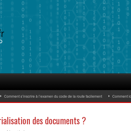
mment s’inscrire à l’examen du code de la route facilement
Comment identifi
rialisation des documents ?