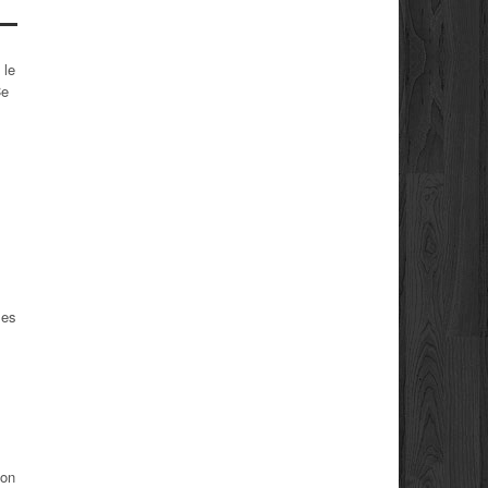
 le
Ce
les
’on