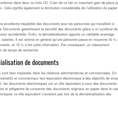
contenus dans deux ou trois CD. C’est de ce fait un important gain de place p
x. Cela signifie également la diminution considérable de l’utilisation du papier
ne excellente traçabilité des documents pour les personnes qui travaillent à
 des Documents garantissent la sécurité des documents grâce à un système de
ion accidentelle. Enfin, la dématérialisation apporte un véritable avantage
s salariés. Il est estimé en général qu’une personne passe en moyenne 50 % 
ments, et 15 % à lire cette information. Par conséquent, un classement
um de temps de recherche.
rialisation de documents
sont bien implantés dans les relations administratives et commerciales. En
inistratifs et commerciaux leur équivalent électronique à des objectifs de simp
ait, les documents électroniques ont un rôle équivalent à ceux des documents
saire et obligatoire de conserver des documents originaux en papier dans le ca
oniques ce rôle équivalent n’existent pas lors de la dématérialisation des