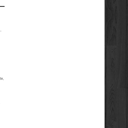
,
te,