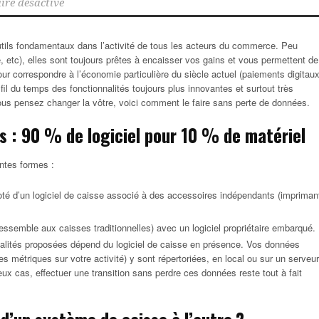
re désactivé
utils fondamentaux dans l’activité de tous les acteurs du commerce. Peu
ie, etc), elles sont toujours prêtes à encaisser vos gains et vous permettent de
ur correspondre à l’économie particulière du siècle actuel (paiements digitaux
u fil du temps des fonctionnalités toujours plus innovantes et surtout très
 vous pensez changer la vôtre, voici comment le faire sans perte de données.
 : 90 % de logiciel pour 10 % de matériel
ntes formes :
doté d’un logiciel de caisse associé à des accessoires indépendants (impriman
ressemble aux caisses traditionnelles) avec un logiciel propriétaire embarqué.
nnalités proposées dépend du logiciel de caisse en présence. Vos données
es métriques sur votre activité) y sont répertoriées, en local ou sur un serveur
eux cas, effectuer une transition sans perdre ces données reste tout à fait