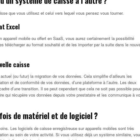
’un système de caisse à l’autre ?
isse que vous utilisez et celui vers lequel vous pensez vous tourner.
at Excel
un appareil mobile ou offert en SaaS, vous aurez certainement la possibilité
 les télécharger au format souhaité et de les importer par la suite dans le nouv
elle caisse
actuel (ou futur) la migration de vos données. Cela simplifie d’ailleurs les
ation et de conformité de vos données, d’une plateforme à l’autre. Les deux
adre d’une transition. Il se peut cependant que cela ne soit pas possible pou
ire qui récupère vos données depuis votre prestataire et les communique à vo
fois de matériel et de logiciel ?
oins. Les logiciels de caisse enregistreuse sur appareils mobiles sont très
ration au sein de votre activité. Si vous utilisez déjà un système similaire, vo