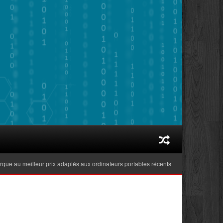
au meilleur prix adaptés aux ordinateurs portables récents ?
Zoom sur les 6