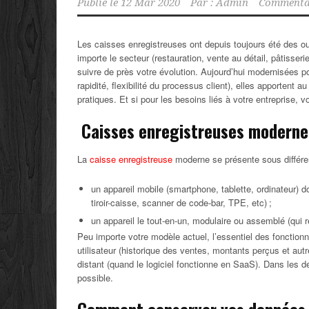
Publié le
12 Mar 2020
Par :
Admin
Commentai
Les caisses enregistreuses ont depuis toujours été des o
importe le secteur (restauration, vente au détail, pâtisser
suivre de près votre évolution. Aujourd’hui modernisées po
rapidité, flexibilité du processus client), elles apportent a
pratiques. Et si pour les besoins liés à votre entreprise,
Caisses enregistreuses modernes
La
caisse enregistreuse
moderne se présente sous différe
un appareil mobile (smartphone, tablette, ordinateur) 
tiroir-caisse, scanner de code-bar, TPE, etc) ;
un appareil le tout-en-un, modulaire ou assemblé (qui 
Peu importe votre modèle actuel, l’essentiel des fonctio
utilisateur (historique des ventes, montants perçus et autr
distant (quand le logiciel fonctionne en SaaS). Dans les d
possible.