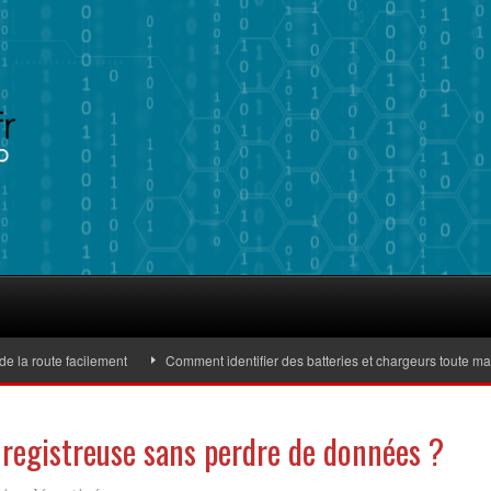
 route facilement
Comment identifier des batteries et chargeurs toute marque 
egistreuse sans perdre de données ?