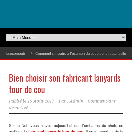
 d’Eurocompub
Comment s’inscrire à l’examen du code de la route facilement
Bien choisir son fabricant lanyards
tour de cou
Publié le
15 Août 2017
Par :
Admin
Commentaire
désactivé
Sur le Net, vous n’avez aujourd’hui que l’embarras du choix en
matière de
fabricant lanyards tour de cou
.
Il en va pourtant de la