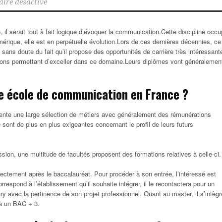
ire désactivé
, il serait tout à fait logique d’évoquer la communication.Cette discipline occ
rique, elle est en perpétuelle évolution.
Lors de ces dernières décennies, ce
 sans doute du fait qu’il propose des opportunités de carrière très intéressant
ons permettant d’exceller dans ce domaine.Leurs diplômes vont généralemen
ne école de communication en France ?
sente une large sélection de métiers avec généralement des rémunérations
sont de plus en plus exigeantes concernant le profil de leurs futurs
ssion, une multitude de facultés proposent des formations relatives à celle-ci.
ctement après le baccalauréat. Pour procéder à son entrée, l’intéressé est
rrespond à l’établissement qu’il souhaite intégrer, il le recontactera pour un
ury avec la pertinence de son projet professionnel. Quant au master, il s’intègr
 à un BAC + 3.