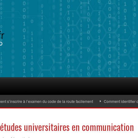
inscrire à l’examen du code de la route facilement
Comment identifier des ba
s études universitaires en communication