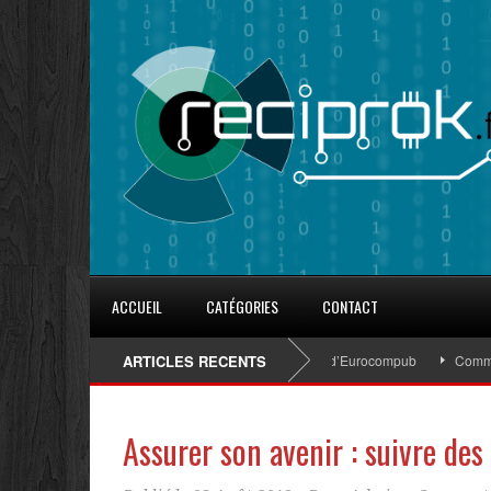
ACCUEIL
CATÉGORIES
CONTACT
8 conseils pour fidéliser avec les goodies d’Eurocompub
ARTICLES RECENTS
Comment s’
Assurer son avenir : suivre de