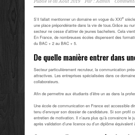
Publié le
08 Août 2019
Par :
Admin
Commenta
e
S’il fallait mentionner un domaine en vogue du XXI
siècle
une place prépondérante dans la vie de tous.Grâce au numé
secteur ne cesse d’attirer de jeunes bacheliers. Cela vient
En France, de nombreuses écoles dispensent des formati
du BAC + 2 au BAC + 5.
De quelle manière entrer dans u
Secteur particulièrement recruteur, la communication pré
attractives. Les entreprises spécialisées dans ce domaine 
collaborateurs.
Afin de permettre aux étudiants d’être un as dans la profe
Une école de communication en France est accessible dire
tenu d’envoyer son dossier de candidature. Si son profil co
entretien de motivation. Il n’aura plus qu’à convaincre le j
après validation d’une licence ou d’un diplôme équivalent