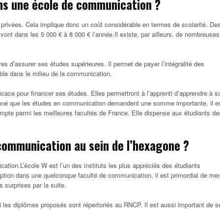
ns une école de communication ?
privées. Cela implique donc un coût considérable en termes de scolarité. De
nt dans les 5 000 € à 8 000 € l’année.Il existe, par ailleurs, de nombreuses
es d’assurer ses études supérieures. Il permet de payer l’intégralité des
ble dans le milieu de la communication.
icace pour financer ses études. Elles permettront à l’apprenti d’apprendre à s
donné que les études en communication demandent une somme importante, il e
pte parmi les meilleures facultés de France. Elle dispense aux étudiants de
communication au sein de l’hexagone ?
ation.L’école W est l’un des instituts les plus appréciés des étudiants
iption dans une quelconque faculté de communication, il est primordial de me
 surprises par la suite.
si les diplômes proposés sont répertoriés au RNCP. Il est aussi important de s