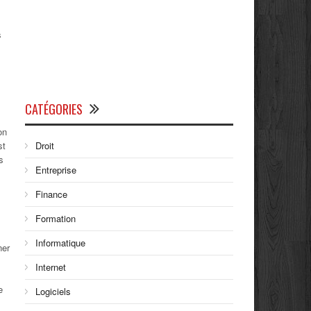
s
CATÉGORIES
on
st
Droit
s
Entreprise
Finance
Formation
Informatique
ner
Internet
e
Logiciels