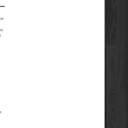
upe
es.
t
e