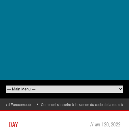
odies d’Eurocompub
Comment s’inscrire à l’examen du code de la route facile
DAY
//
avril 20, 2022