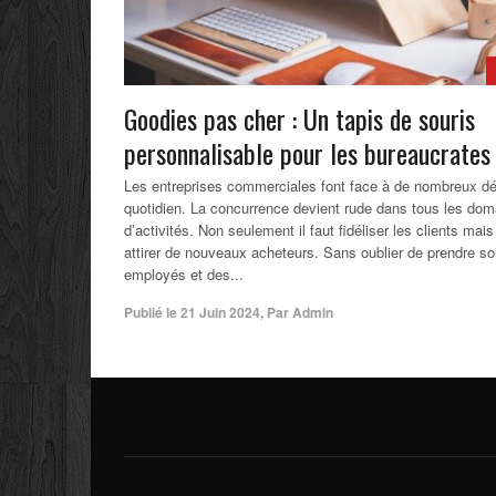
Goodies pas cher : Un tapis de souris
personnalisable pour les bureaucrates
Les entreprises commerciales font face à de nombreux dé
quotidien. La concurrence devient rude dans tous les dom
d’activités. Non seulement il faut fidéliser les clients mais
attirer de nouveaux acheteurs. Sans oublier de prendre so
employés et des...
Publié le
21 Juin 2024
,
Par
Admin