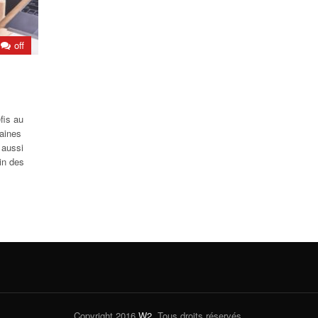
off
fis au
aines
 aussi
in des
Copyright 2016
W2
. Tous droits réservés.