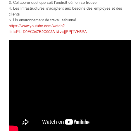
3. Collaborer quel que soit l’endroit où l’on se trouve
4. Les infrastructures s’adaptent aux besoins des employés et des
clients
5. Un environnement de travail sécurisé
https://www.youtube.com/watch?
list=PL1D0EC047B2C903A1&v=jjPPjTVH5RA