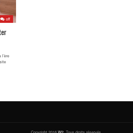
off
ter
 l’ère
site
Copyright 2016
W2
. Tous droits réservés.