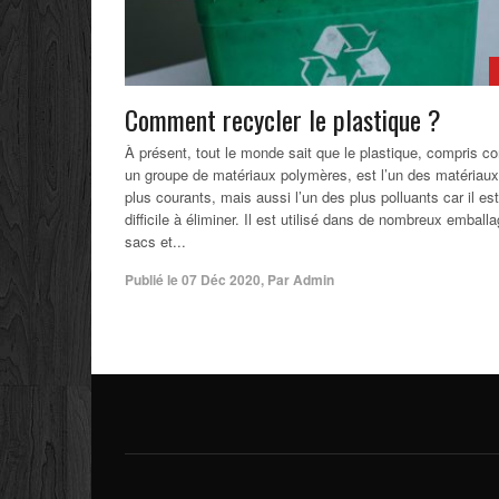
Comment recycler le plastique ?
À présent, tout le monde sait que le plastique, compris 
un groupe de matériaux polymères, est l’un des matériaux
plus courants, mais aussi l’un des plus polluants car il est
difficile à éliminer. Il est utilisé dans de nombreux emball
sacs et...
Publié le
07 Déc 2020
,
Par
Admin