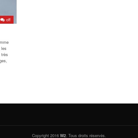
off
comme
 les
 très
ages,
Copyright 2016
W2
. Tous droits réservés.