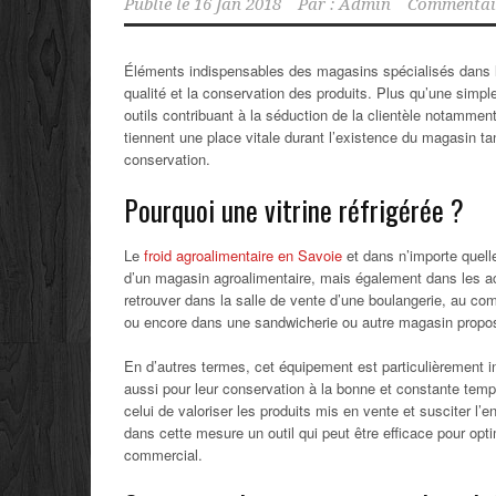
Publié le
16 Jan 2018
Par :
Admin
Commentair
Éléments indispensables des magasins spécialisés dans l’ag
qualité et la conservation des produits. Plus qu’une simple
outils contribuant à la séduction de la clientèle notamme
tiennent une place vitale durant l’existence du magasin ta
conservation.
Pourquoi une vitrine réfrigérée ?
Le
froid agroalimentaire en Savoie
et dans n’importe quelle
d’un magasin agroalimentaire, mais également dans les acti
retrouver dans la salle de vente d’une boulangerie, au com
ou encore dans une sandwicherie ou autre magasin propos
En d’autres termes, cet équipement est particulièrement i
aussi pour leur conservation à la bonne et constante tempér
celui de valoriser les produits mis en vente et susciter l’e
dans cette mesure un outil qui peut être efficace pour opt
commercial.