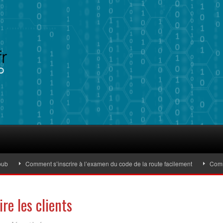
Comment s’inscrire à l’examen du code de la route facilement
Comment i
ire les clients