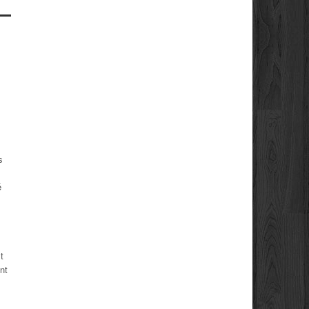
s
s
é
t
nt