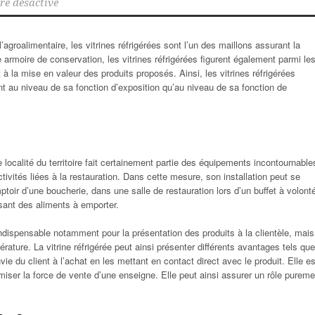
e désactivé
roalimentaire, les vitrines réfrigérées sont l’un des maillons assurant la
 armoire de conservation, les vitrines réfrigérées figurent également parmi le
nt à la mise en valeur des produits proposés.
Ainsi, les vitrines réfrigérées
nt au niveau de sa fonction d’exposition qu’au niveau de sa fonction de
 localité du territoire fait certainement partie des équipements incontournable
vités liées à la restauration. Dans cette mesure, son installation peut se
ptoir d’une boucherie, dans une salle de restauration lors d’un buffet à volont
ant des aliments à emporter.
ndispensable notamment pour la présentation des produits à la clientèle, mais
ature. La vitrine réfrigérée peut ainsi présenter différents avantages tels que
nvie du client à l’achat en les mettant en contact direct avec le produit. Elle es
imiser la force de vente d’une enseigne. Elle peut ainsi assurer un rôle pureme