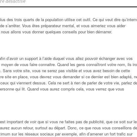
e désactivé
lus des trois quarts de la population utilise cet outil. Ce qui veut dire qu’intern
 de s’arrêter. Vous êtes préparateur mental, et vous aimeriez vous aider
en nous allons vous donner quelques conseils pour bien démarrer.
afin d’avoir un support à l’aide duquel vous allez pouvoir échanger avec vos
eur moyen de vous faire connaitre. Quand les gens connaîtront votre nom, ils iro
 Sans votre site, vous ne serez pas visible et vous avez besoin de cette
 votre site en place, vous devrez vous demander si ce dernier est bien adapté, n
a ceux qui viennent dessus. Cela ne sert à rien de parler de votre vie, parlez d
ersonne qui lit. Quand vous aurez compris cela, vous verrez que vous
l est important de voir que si vous ne faites pas de publicité, que ce soit sur l
aurez aucun retour, surtout au départ. Donc, ce que nous vous conseillons d
aximum sur les réseaux sociaux par exemple, afin d’amener un fort trafic sur