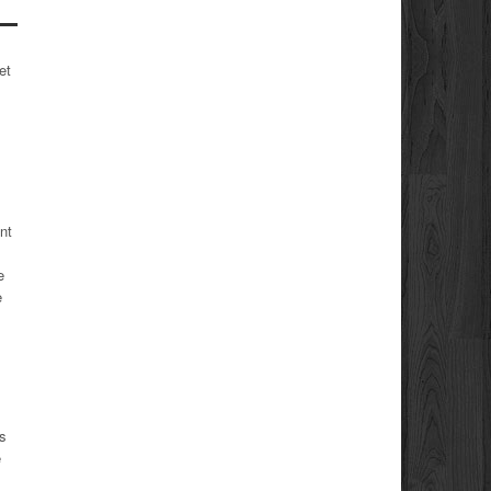
et
nt
e
e
es
e