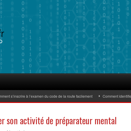
 s’inscrire à l’examen du code de la route facilement
Comment identifier de
er son activité de préparateur mental