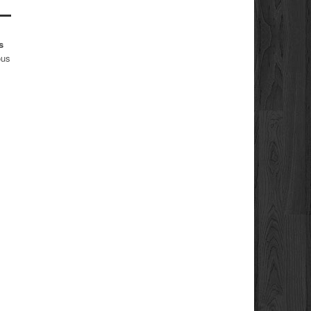
s
ous