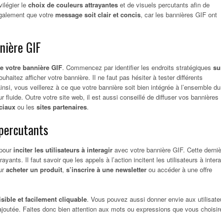
vilégier le
choix de couleurs attrayantes
et de visuels percutants afin de
également que votre
message soit clair et concis
, car les bannières GIF ont
nière GIF
 votre bannière GIF
. Commencez par identifier les endroits stratégiques
su
aitez afficher votre bannière. Il ne faut pas hésiter à tester différents
nsi, vous veillerez à ce que votre bannière soit bien intégrée à l’ensemble du
r fluide. Outre votre site web, il est aussi conseillé de diffuser vos bannières
ociaux
ou les
sites partenaires
.
 percutants
 pour
inciter les utilisateurs à interagir
avec votre bannière GIF. Cette derni
ayants. Il faut savoir que les appels à l’action incitent les utilisateurs à intera
our
acheter un produit
,
s’inscrire à une newsletter
ou accéder à une offre
visible et facilement cliquable
. Vous pouvez aussi donner envie aux utilisate
ajoutée. Faites donc bien attention aux mots ou expressions que vous choisir