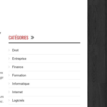
r
CATÉGORIES
Droit
Entreprise
Finance
ère
Formation
gir
Informatique
Internet
urs
Logiciels
ez.