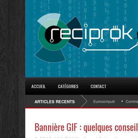
ACCUEIL
CATÉGORIES
CONTACT
8 conseils pour fidéliser avec les goodies d’Eurocompub
ARTICLES RECENTS
Comment s’in
Bannière GIF : quelques conseil