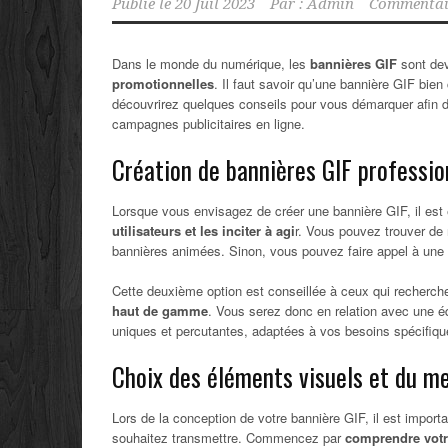
Publié le
20 Juil 2023
Par :
Admin
Commentair
Dans le monde du numérique, les
bannières GIF
sont dev
promotionnelles
. Il faut savoir qu’une bannière GIF bien 
découvrirez quelques conseils pour vous démarquer afin d
campagnes publicitaires en ligne.
Création de bannières GIF professio
Lorsque vous envisagez de créer une bannière GIF, il est ess
utilisateurs et les inciter à agi
r. Vous pouvez trouver de
bannières animées. Sinon, vous pouvez faire appel à une
Cette deuxième option est conseillée à ceux qui recherc
haut de gamme
. Vous serez donc en relation avec une é
uniques et percutantes, adaptées à vos besoins spécifiqu
Choix des éléments visuels et du m
Lors de la conception de votre bannière GIF, il est impor
souhaitez transmettre. Commencez par
comprendre votr