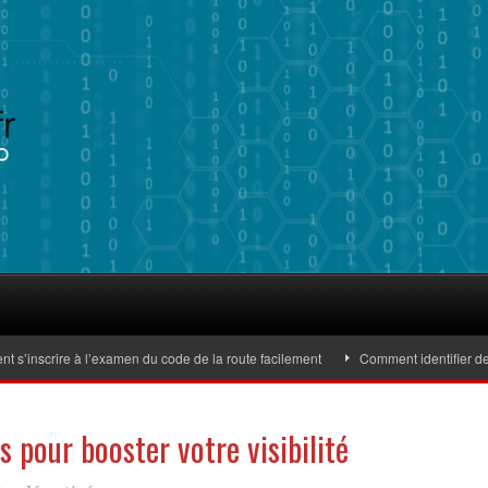
scrire à l’examen du code de la route facilement
Comment identifier des bat
s pour booster votre visibilité