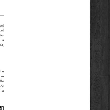
ent
ont
des
 la
EM,
Une
ire
tte
 de
 la
en