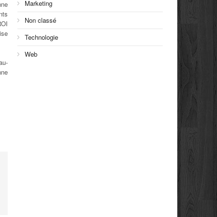
Marketing
nne
nts
Non classé
ROI
ise
Technologie
Web
au-
nne