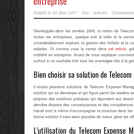
entreprise
Publié le
10 Mai 2017
Par :
Admin
Commentai
Développée dans les années 2000, la notion de Teleco
toutes les entreprises, quelque soit la taille et le sec
considérablement explosé,
la gestion des forfaits et le c
salariés. Or comme vous le verrez dans
cet article
, gr
mobilité en entreprise. Avant de vous expliquer comment
surtout si on souhaite tirer tous les avantages liés à la 
Bien choisir sa solution de Telec
Il existe plusieurs solutions de Telecom Expense Manage
solution qui se démarque et qui figure parmi les leaders e
propose des solutions pratiques qui répondent aux besoin
dernière dispose des connaissances et des compétences n
travail sont à même d’accompagner la structure dans les 
bonne solution il sera alors possible de mieux gérer les eff
L’utilisation du Telecom Expense M