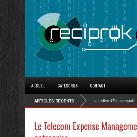
ACCUEIL
CATÉGORIES
CONTACT
8 conseils pour fidéliser avec les goodies d’Eurocompub
ARTICLES RECENTS
Le Telecom Expense Management