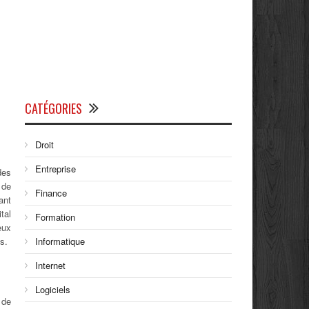
CATÉGORIES
Droit
Entreprise
des
 de
Finance
ant
tal
Formation
eux
s.
Informatique
Internet
Logiciels
 de