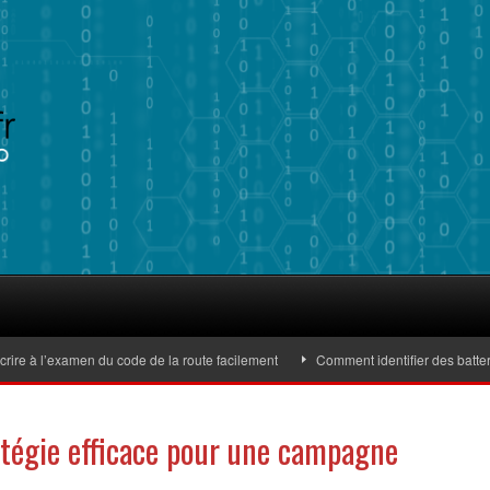
 à l’examen du code de la route facilement
Comment identifier des batteries 
atégie efficace pour une campagne