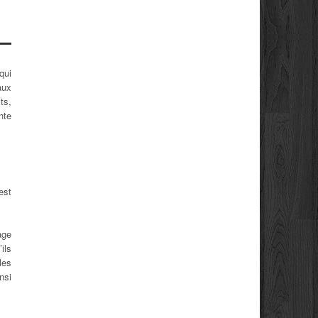
qui
aux
ts,
nte
est
age
ils
les
nsi