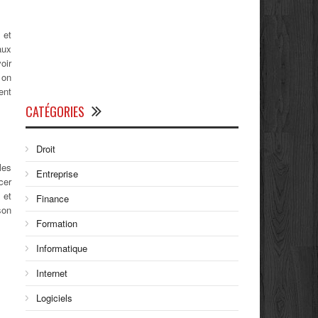
 et
aux
oir
 on
ent
CATÉGORIES
Droit
les
Entreprise
cer
 et
Finance
son
Formation
Informatique
Internet
Logiciels