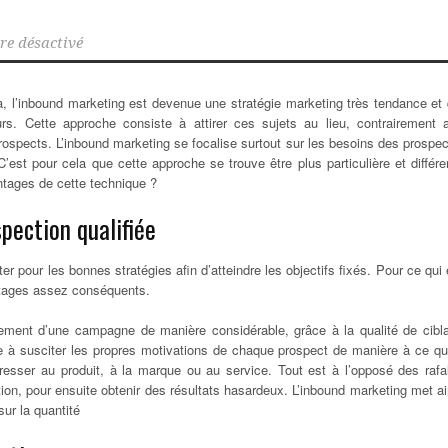
e désactivé
à, l’inbound marketing est devenue une stratégie marketing très tendance et 
s. Cette approche consiste à attirer ces sujets au lieu, contrairement 
prospects.
L’inbound marketing se focalise surtout sur les besoins des prospec
C’est pour cela que cette approche se trouve être plus particulière et différe
ntages de cette technique ?
pection qualifiée
er pour les bonnes stratégies afin d’atteindre les objectifs fixés. Pour ce qui 
ntages assez conséquents.
dement d’une campagne de manière considérable, grâce à la qualité de cibl
se à susciter les propres motivations de chaque prospect de manière à ce qu’
resser au produit, à la marque ou au service. Tout est à l’opposé des rafa
ion, pour ensuite obtenir des résultats hasardeux. L’inbound marketing met ai
sur la quantité