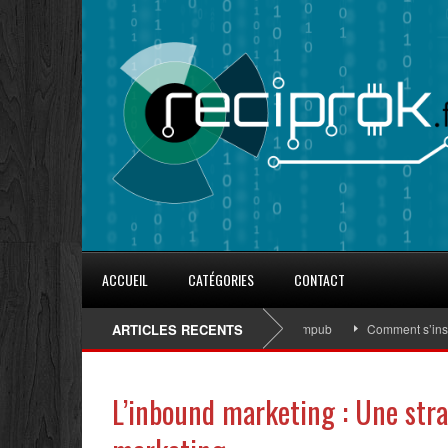
ACCUEIL
CATÉGORIES
CONTACT
8 conseils pour fidéliser avec les goodies d’Eurocompub
ARTICLES RECENTS
Comment s’inscrire
L’inbound marketing : Une str