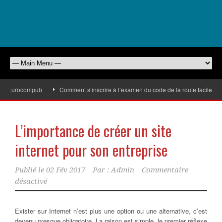
 d’Eurocompub
Comment s’inscrire à l’examen du code de la route facilement
L’importance de créer un site
internet pour son entreprise
Publié le
02 Fév 2017
Par :
Admin
Commentaire
désactivé
Exister sur Internet n’est plus une option ou une alternative, c’est
devenu presque obligatoire. La raison est simple, le premier réflexe